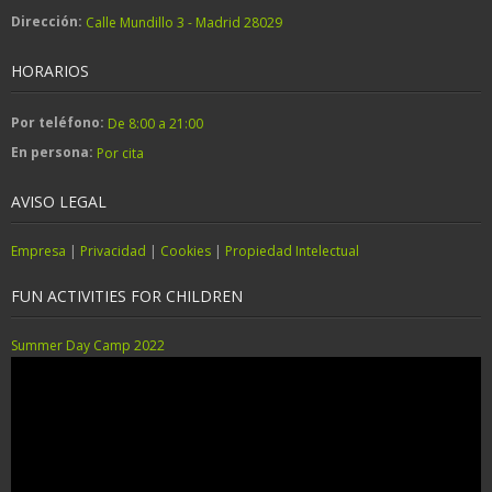
Dirección:
Calle Mundillo 3 - Madrid 28029
HORARIOS
Por teléfono:
De 8:00 a 21:00
En persona:
Por cita
AVISO LEGAL
Empresa
|
Privacidad
|
Cookies
|
Propiedad Intelectual
FUN ACTIVITIES FOR CHILDREN
Summer Day Camp 2022